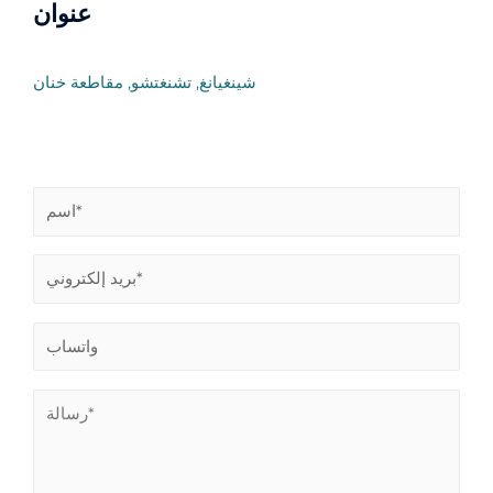
عنوان
شينغيانغ, تشنغتشو, مقاطعة خنان