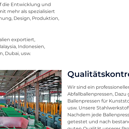
uf die Entwicklung und
t mehr als spezialisiert
chung, Design, Produktion,
ien exportiert,
alaysia, Indonesien,
n, Dubai, usw.
Qualitätskontr
Wir sind ein professionell
Abfallballenpressen, Dazu
Ballenpressen für Kunststof
usw. Unsere Stahlwerkstof
Nachdem jede Ballenpresse
getestet und nach bestand
guten Qualität unserer Pr