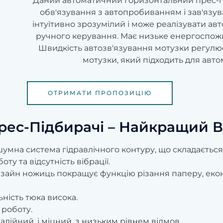
Даний автоматичний горизонтальний прес-п
обв'язування з автопробиванням і зав'язу
інтуїтивно зрозумілий і може реалізувати а
ручного керування. Має низьке енергоспожи
Швидкість автозв'язування мотузки регулює
мотузки, який підходить для авто
ОТРИМАТИ ПРОПОЗИЦІЮ
рес-Підбирачі – Найкращий В
на система гідравлічного контуру, що складається з
ту та відсутність вібрації.
зайн ножиць покращує функцію різання паперу, екон
ьність тюка висока.
роботу.
адійний, і міцний, з низьким рівнем відмов.