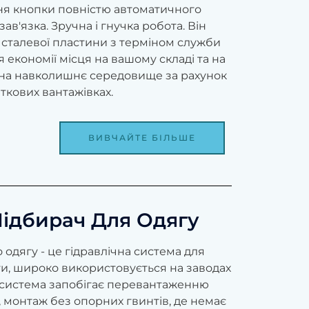
ння кнопки повністю автоматичного
в'язка. Зручна і гнучка робота. Він
сталевої пластини з терміном служби
я економії місця на вашому складі та на
у на навколишнє середовище за рахунок
кових вантажівках.
ВИВЧАЙТЕ БІЛЬШЕ
Підбирач Для Одягу
одягу - це гідравлічна система для
ети, широко використовується на заводах
а система запобігає перевантаженню
 монтаж без опорних гвинтів, де немає