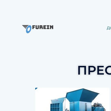
д
ПРЕ