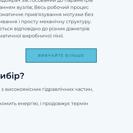
ідбирач застосований до параметрів
ванням вузлів; Весь робочий процес
втоматичне прив'язування мотузки без
вання і просту механічну структуру.
ться відповідно до різних діаметрів
матичної виробничої лінії.
ВИВЧАЙТЕ БІЛЬШЕ
ибір?
 високоякісних гідравлічних частин,
омить енергію, і продовжує термін