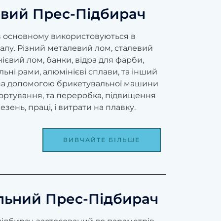
евий Прес-Підбирач
 в основному використовуються в
лу. Різний металевий лом, сталевий
нієвий лом, банки, відра для фарби,
ьні рами, алюмінієві сплави, та інший
за допомогою брикетувальної машини
портування, та переробка, підвищення
зень, праці, і витрати на плавку.
ВИВЧАЙТЕ БІЛЬШЕ
льний Прес-Підбирач