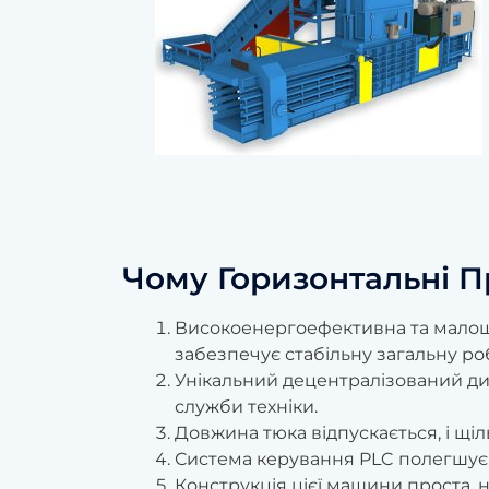
Чому Горизонтальні П
Високоенергоефективна та малошум
забезпечує стабільну загальну робо
Унікальний децентралізований ди
служби техніки.
Довжина тюка відпускається, і щіл
Система керування PLC полегшує 
Конструкція цієї машини проста, н