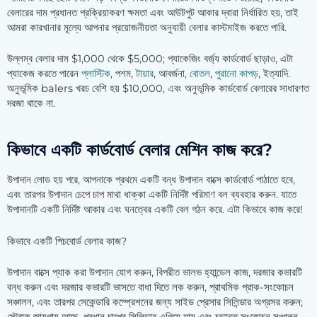
বেলারের দাম প্রধানত প্রক্রিয়াকরণ ক্ষমতা এবং আউটপুট আকার দ্বারা নির্ধারিত হয়, তাই
আমরা কারখানার মূল্যে আপনার প্রয়োজনীয়তা অনুযায়ী বেলার কাস্টমাইজ করতে পারি.
উল্লম্ব বেলার দাম $1,000 থেকে $5,000; প্যাকেজিং বর্জ্য কার্ডবোর্ড ছাড়াও, এটা
প্যাকেজ করতে পারেন
প্লাস্টিক
, পশম,
টায়ার
, আবর্জনা,
বোতল
,
পুরানো কাপড়
, ইত্যাদি.
অনুভূমিক balers খরচ বেশি হয় $10,000, এবং অনুভূমিক কার্ডবোর্ড বেলারের সাধারণত
দরজা থাকে না.
কিভাবে একটি কার্ডবোর্ড বেলার মেশিন কাজ করে?
উপাদান লোড হয় পরে, আপনাকে প্রথমে একটি বন্ধ উপাদান বাক্সে কার্ডবোর্ড পাঠাতে হবে,
এবং তারপর উপাদান চেপে চাপ মাথা ধাক্কা একটি নির্দিষ্ট পরিমাণ বল ব্যবহার করুন. যাতে
উপাদানটি একটি নির্দিষ্ট আকার এবং ঘনত্বের একটি বেল গঠন করে. এটা কিভাবে কাজ করে!
কিভাবে একটি পিচবোর্ড বেলার কাজ?
উপাদান বাক্সে প্যাক করা উপাদান যোগ করুন, বিপরীত ভালভ হ্যান্ডেল কাজ, দরজার কভারটি
বন্ধ করুন এবং দরজার কভারটি ভাসতে বাধা দিতে লক করুন, প্রাথমিক প্রাক-সংকোচন
সঞ্চালন, এবং তারপর সেকেন্ডারি কম্প্রেশনের জন্য সাইড প্রেসার সিলিন্ডার অগ্রসর করুন;