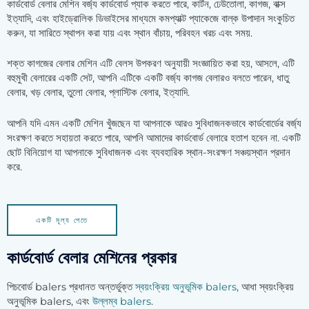
কার্ডবোর্ড বেলার মেশিন বর্জ্য কার্ডবোর্ড প্যাক করতে পারে, কার্টন, ঢেউতোলা, কাগজ, বাক্স
ইত্যাদি, এবং হাইড্রোলিক ডিভাইসের মাধ্যমে কমপ্যাক্ট প্যাকেজে বাল্ক উপাদান সংকুচিত
করুন, যা সারিতে স্থাপন করা যায় এবং স্থান বাঁচায়, পরিবহন খরচ এবং সময়.
শক্ত কাগজের বেলার মেশিন এটি বেলস উপকরণ অনুযায়ী সংজ্ঞায়িত করা হয়, আসলে, এটি
বহুমুখী বেলারের একটি সেট, আপনি এটিকে একটি বর্জ্য কাগজ বেলারও বলতে পারেন, ধাতু
বেলার, খড় বেলার, তুলো বেলার, প্লাস্টিক বেলার, ইত্যাদি.
আপনি যদি এমন একটি মেশিন খুঁজছেন যা আপনাকে আরও সুবিধাজনকভাবে কার্ডবোর্ডের বর্জ্য
সংরক্ষণ করতে সহায়তা করতে পারে, আপনি আমাদের কার্ডবোর্ড বেলারে হতাশ হবেন না. একটি
ছোট বিনিয়োগ যা আপনাকে সুবিধাজনক এবং ব্যবহারিক স্থান-সংরক্ষণ সঞ্চয়স্থান প্রদান
করে.
একটি মূল্য পেতে
কার্ডবোর্ড বেলার মেশিনের প্রকার
পিচবোর্ড balers প্রধানত অন্তর্ভুক্ত
স্বয়ংক্রিয় অনুভূমিক balers
, আধা স্বয়ংক্রিয়
অনুভূমিক balers, এবং
উল্লম্ব balers
.