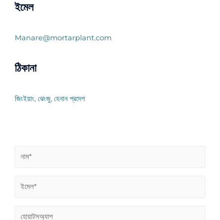
ইমেল
Manare@mortarplant.com
ঠিকানা
জিংইয়াং, ঝেংজু, হেনান প্রদেশ