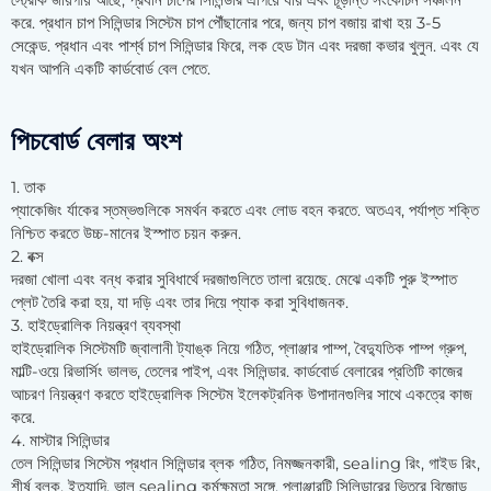
স্ট্রোক জায়গায় আছে, প্রধান চাপের সিলিন্ডার এগিয়ে যায় এবং চূড়ান্ত সংকোচন সঞ্চালন
করে. প্রধান চাপ সিলিন্ডার সিস্টেম চাপ পৌঁছানোর পরে, জন্য চাপ বজায় রাখা হয় 3-5
সেকেন্ড. প্রধান এবং পার্শ্ব চাপ সিলিন্ডার ফিরে, লক হেড টান এবং দরজা কভার খুলুন. এবং যে
যখন আপনি একটি কার্ডবোর্ড বেল পেতে.
পিচবোর্ড বেলার অংশ
1. তাক
প্যাকেজিং র্যাকের স্তম্ভগুলিকে সমর্থন করতে এবং লোড বহন করতে. অতএব, পর্যাপ্ত শক্তি
নিশ্চিত করতে উচ্চ-মানের ইস্পাত চয়ন করুন.
2. বক্স
দরজা খোলা এবং বন্ধ করার সুবিধার্থে দরজাগুলিতে তালা রয়েছে. মেঝে একটি পুরু ইস্পাত
প্লেট তৈরি করা হয়, যা দড়ি এবং তার দিয়ে প্যাক করা সুবিধাজনক.
3. হাইড্রোলিক নিয়ন্ত্রণ ব্যবস্থা
হাইড্রোলিক সিস্টেমটি জ্বালানী ট্যাঙ্ক নিয়ে গঠিত, প্লাঞ্জার পাম্প, বৈদ্যুতিক পাম্প গ্রুপ,
মাল্টি-ওয়ে রিভার্সিং ভালভ, তেলের পাইপ, এবং সিলিন্ডার. কার্ডবোর্ড বেলারের প্রতিটি কাজের
আচরণ নিয়ন্ত্রণ করতে হাইড্রোলিক সিস্টেম ইলেকট্রনিক উপাদানগুলির সাথে একত্রে কাজ
করে.
4. মাস্টার সিলিন্ডার
তেল সিলিন্ডার সিস্টেম প্রধান সিলিন্ডার ব্লক গঠিত, নিমজ্জনকারী, sealing রিং, গাইড রিং,
শীর্ষ ব্লক, ইত্যাদি, ভাল sealing কর্মক্ষমতা সঙ্গে. প্লাঞ্জারটি সিলিন্ডারের ভিতরে বিজোড়